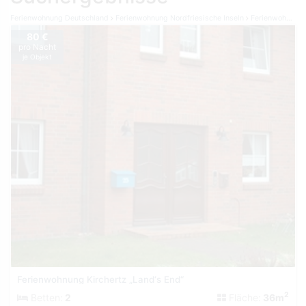
Ferienwohnung Deutschland
Ferienwohnung Nordfriesische Inseln
Ferienwohnung Amrum
80 €
pro Nacht
je Objekt
Ferienwohnung Kirchertz „Land‘s End“
2
Betten:
2
Fläche:
36m