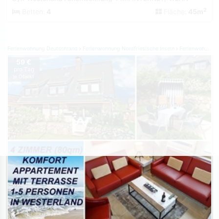
2
Betten:
4
Fläche:
45m
Ferienwohnung Deutschland
Ferienwohnung Nordfriesische Inseln
Ferienwohnung Sylt
59 €
pro Tag
je Objekt