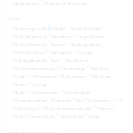
Singleurlaub
Stadt und Kultururlaub
Extras
Seniorengerecht
Kinder
Rauchen erlaubt
Rollstuhlgerecht
Haustiere
Langzeitmiete
Balkon/Terrasse
Garten
Kinderspielplatz
PKW-Stellplatz
Tennisplatz
Garage
Grillmöglichkeit
Pool
Tischtennis
Kleinkindausstattung
Klimaanlage
Solarium
Kamin
Fitnessraum
Spielzimmer
Whirlpool
Sauna
Aufzug
Radio
Videorecorder
Stereoanlage
Waschmaschine
Fahrräder
Ski
Bettwäsche
TV
DVD-Player
PC mit Internetanschluss
Trockner
Boot
Sonnenliegen
Handtücher
Wlan
Ergebnisse sortieren nach