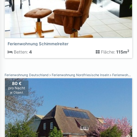
Ferienwohnung Schimmelreiter
2
Betten:
4
Fläche:
115m
Ferienwohnung Deutschland
Ferienwohnung Nordfriesische Inseln
Ferienwohnung Nordstrand
80 €
pro Nacht
je Objekt