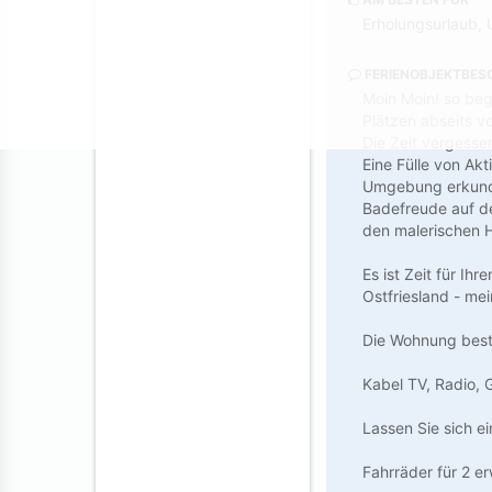
Erholungsurlaub, 
FERIENOBJEKTBES
Moin Moin! so beg
Plätzen abseits vo
Die Zeit vergess
Eine Fülle von Ak
Umgebung erkunde
Badefreude auf de
den malerischen H
Es ist Zeit für Ihr
Ostfriesland - mei
Die Wohnung best
Kabel TV, Radio, 
Lassen Sie sich e
Fahrräder für 2 e