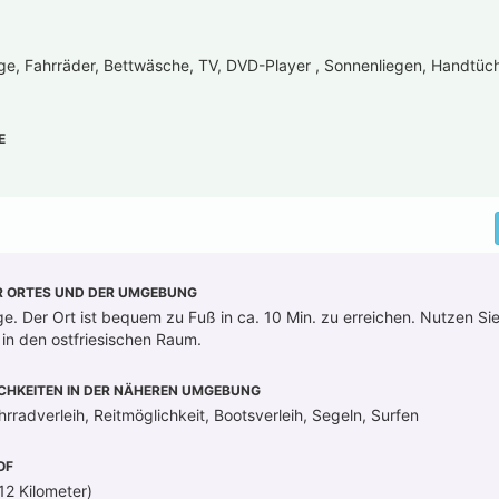
ge, Fahrräder, Bettwäsche, TV, DVD-Player , Sonnenliegen, Handtüch
E
R ORTES UND DER UMGEBUNG
ge. Der Ort ist bequem zu Fuß in ca. 10 Min. zu erreichen. Nutzen Si
 in den ostfriesischen Raum.
CHKEITEN IN DER NÄHEREN UMGEBUNG
rradverleih, Reitmöglichkeit, Bootsverleih, Segeln, Surfen
OF
2 Kilometer)