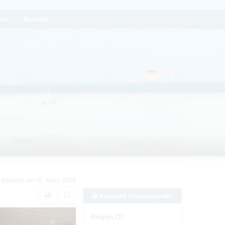
lfe
Kontakt
Inseriert am 10. März 2015
Beliebte Urlaubsländer
Belgien (2)