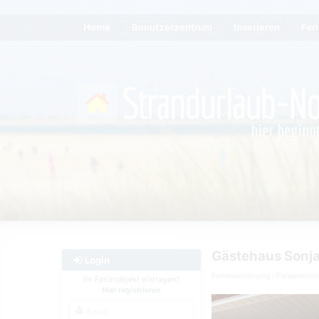
Home
Benutzerzentrum
Inserieren
Fer
Gästehaus Sonj
Login
Ferienwohnung
Ferienwoh
Ihr Ferienobjekt eintragen?
Hier registrieren