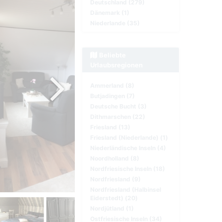
Deutschland (279)
Dänemark (1)
Niederlande (35)
Beliebte
Urlaubsregionen
Ammerland (8)
Butjadingen (7)
Deutsche Bucht (3)
Dithmarschen (22)
Friesland (13)
Friesland (Niederlande) (1)
Niederländische Inseln (4)
Noordholland (8)
Nordfriesische Inseln (18)
Nordfriesland (9)
Nordfriesland (Halbinsel
Eiderstedt) (20)
Nordjütland (1)
Ostfriesische Inseln (34)