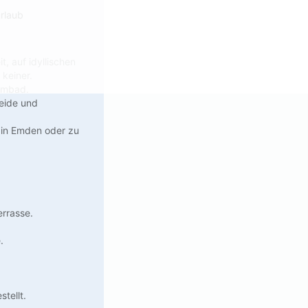
rlaub
, auf idyllischen
 keiner.
mmbad.
heide und
e in Emden oder zu
rrasse.
.
tellt.