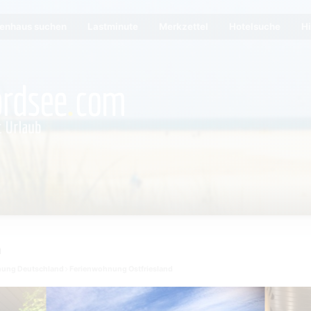
ienhaus suchen
Lastminute
Merkzettel
Hotelsuche
Hi
a
nung Deutschland
Ferienwohnung Ostfriesland