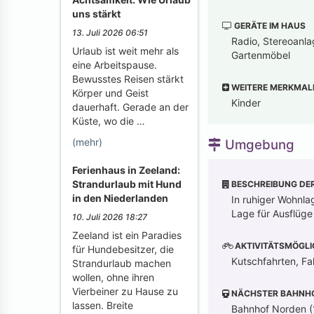
uns stärkt
GERÄTE IM HAUS
13. Juli 2026 06:51
Radio, Stereoanla
Urlaub ist weit mehr als
Gartenmöbel
eine Arbeitspause.
Bewusstes Reisen stärkt
WEITERE MERKMAL
Körper und Geist
Kinder
dauerhaft. Gerade an der
Küste, wo die …
(mehr)
Umgebung
Ferienhaus in Zeeland:
Strandurlaub mit Hund
BESCHREIBUNG DE
in den Niederlanden
In ruhiger Wohnla
Lage für Ausflüge
10. Juli 2026 18:27
Zeeland ist ein Paradies
AKTIVITÄTSMÖGLI
für Hundebesitzer, die
Kutschfahrten, Fah
Strandurlaub machen
wollen, ohne ihren
Vierbeiner zu Hause zu
NÄCHSTER BAHNH
lassen. Breite
Bahnhof Norden (1