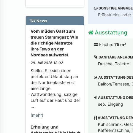
SONSTIGE ANGAB
Frühstücks- oder 
News
Vom müden Gast zum
Ausstattung
treuen Stammgast: Wie
die richtige Matratze
Fläche:
75 m²
Ihre Fewo an der
Nordsee aufwertet
SANITÄRE ANLAGE
28. Juli 2026 18:02
Dusche, Toilette
Stellen Sie sich einen
perfekten Urlaubstag an
AUSSTATTUNG DES 
der Nordseeküste vor:
Balkon/Terrasse, G
eine lange
Wattwanderung, salzige
AUSSTATTUNG DES 
Luft auf der Haut und der
sep. Eingang
…
(mehr)
AUSSTATTUNG DER
Kühlschrank, Gesch
Erholung und
Kaffeemaschine, T
Achtsamkeit: Wie Urlaub