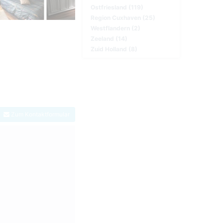
Ostfriesland (119)
Region Cuxhaven (25)
Westflandern (2)
Zeeland (14)
Zuid Holland (8)
Zum Kontaktformular