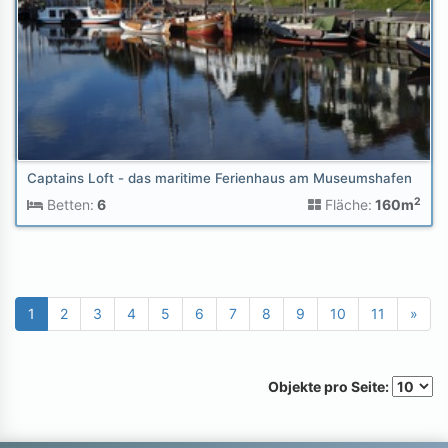
Captains Loft - das maritime Ferienhaus am Museumshafen
2
Betten:
6
Fläche:
160m
1
2
3
4
5
6
7
8
9
10
11
»
Objekte pro Seite: