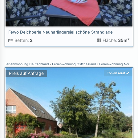
Fewo Deichperle Neuharlingersiel schöne Strandlage
2
Betten:
2
Fläche:
35m
Ferienwohnung Deutschland
Ferienwohnung Ostfriesland
Ferienwohnung Norden Norddeich
Preis auf Anfrage
Top-Inserat