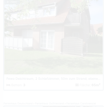
je Objekt
Fewo Deichtraum, 2 Schlafzimmer, 50m zum Strand; ebenerdig
2
Betten:
3
Fläche:
65m
Ferienhaus Deutschland
Ferienhaus Ostfriesland
Ferienhaus Carolinensiel