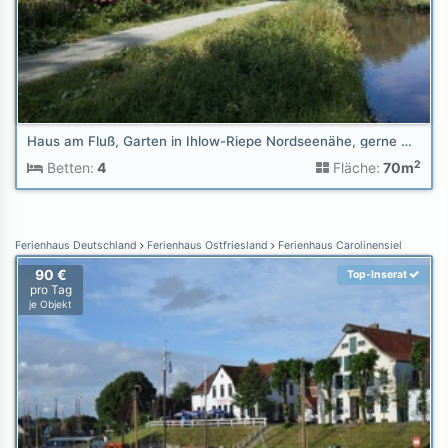
Haus am Fluß, Garten in Ihlow-Riepe Nordseenähe, gerne Hunde
2
Betten:
4
Fläche:
70m
Ferienhaus Deutschland
Ferienhaus Ostfriesland
Ferienhaus Carolinensiel
90 €
Top-Inserat
pro Tag
je Objekt