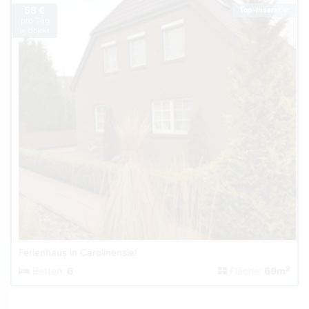
58 €
Top-Inserat
pro Tag
je Objekt
Ferienhaus in Carolinensiel
2
Betten:
6
Fläche:
69m