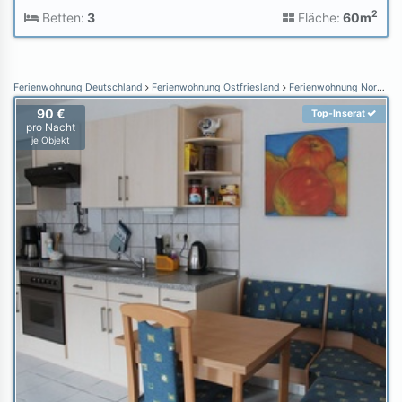
2
Betten:
3
Fläche:
60m
Ferienwohnung Deutschland
Ferienwohnung Ostfriesland
Ferienwohnung Norden Norddeich
90 €
Top-Inserat
pro Nacht
je Objekt