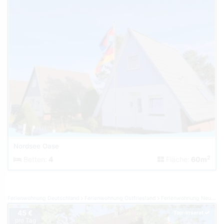
Nordsee Oase
2
Betten:
4
Fläche:
60m
Ferienwohnung Deutschland
Ferienwohnung Ostfriesland
Ferienwohnung Neuharlingersiel
45 €
Top-Inserat
pro Tag