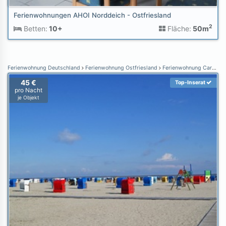
Ferienwohnungen AHOI Norddeich - Ostfriesland
2
Betten:
10+
Fläche:
50m
Ferienwohnung Deutschland
Ferienwohnung Ostfriesland
Ferienwohnung Carolinensiel
45 €
Top-Inserat
pro Nacht
je Objekt