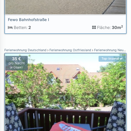
Fewo Bahnhofstraße I
2
Betten:
2
Fläche:
30m
Ferienwohnung Deutschland
Ferienwohnung Ostfriesland
Ferienwohnung Neuharlingersiel
35 €
Top-Inserat
pro Nacht
je Objekt